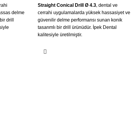
rahi
Straight Conical Drill Ø 4.3
, dental ve
assas delme
cerrahi uygulamalarda yüksek hassasiyet ve
r drill
güvenilir delme performansı sunan konik
siyle
tasarımlı bir drill ürünüdür. İpek Dental
kalitesiyle üretilmiştir.
KURUMSAL
MENÜ
Sertifikalarımız
Ana Sayfa
Gizlilik İlkesi
Ürünlerimiz
Hakkımızda
Blog
İletişim