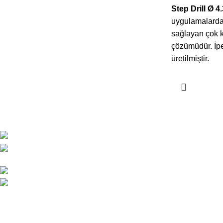
Step Drill Ø 4.
uygulamalarda
sağlayan çok ka
çözümüdür. İpe
üretilmiştir.
SON YAZILA
ESKOOP Sanayi Sitesi A3 blok
No:152
Dental Drill Ü
0212 671 31 90
Önemi
info@ipekdental.com
Haziran 2, 20