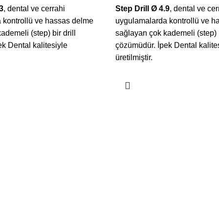
3
, dental ve cerrahi
Step Drill Ø 4.9
, dental ve cer
 kontrollü ve hassas delme
uygulamalarda kontrollü ve h
demeli (step) bir drill
sağlayan çok kademeli (step) bi
k Dental kalitesiyle
çözümüdür. İpek Dental kalite
üretilmiştir.
R
KATEGORİLER
STRAIGHT DRILL
retiminde CNC Teknolojisinin
IMPLANT DRILL
SURGICAL TOOLS
DENTAL SURGICAL
26
Yorum yok