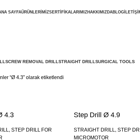
ANA SAYFA
ÜRÜNLERIMIZ
SERTIFIKALARIMIZ
HAKKIMIZDA
BLOG
İLETIŞI
LL
SCREW REMOVAL DRILL
STRAIGHT DRILL
SURGICAL TOOLS
4 Ürünler
18 Ürünler
13 Ürünler
nler “Ø 4.3” olarak etiketlendi
Ø 4.3
Step Drill Ø 4.9
ILL
,
STEP DRILL FOR
STRAIGHT DRILL
,
STEP DR
R
MICROMOTOR