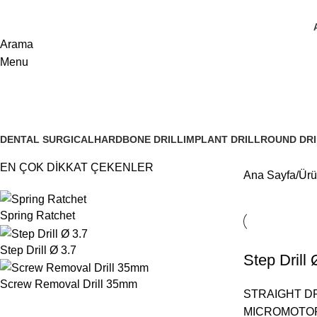
Arama
Menu
Ø 4.3
DENTAL SURGICAL
HARDBONE DRILL
IMPLANT DRILL
ROUND DRI
6 Ürünler
4 Ürünler
13 Ürünler
2 Ürünler
EN ÇOK DİKKAT ÇEKENLER
Ana Sayfa
Ürü
Spring Ratchet
Step Drill Ø 3.7
Step Drill 
Screw Removal Drill 35mm
STRAIGHT DR
MICROMOTO