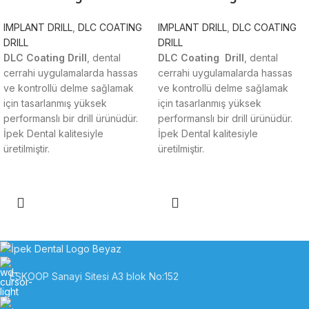
IMPLANT DRILL
,
DLC COATING
IMPLANT DRILL
,
DLC COATING
DRILL
DRILL
DLC Coating Drill
, dental
DLC Coating Drill
, dental
cerrahi uygulamalarda hassas
cerrahi uygulamalarda hassas
ve kontrollü delme sağlamak
ve kontrollü delme sağlamak
için tasarlanmış yüksek
için tasarlanmış yüksek
performanslı bir drill ürünüdür.
performanslı bir drill ürünüdür.
İpek Dental kalitesiyle
İpek Dental kalitesiyle
üretilmiştir.
üretilmiştir.
ESKOOP Sanayi Sitesi A3 blok No:152