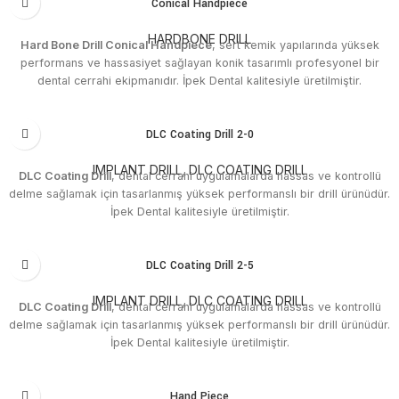
Conical Handpiece
HARDBONE DRILL
Hard Bone Drill Conical Handpiece
, sert kemik yapılarında yüksek
performans ve hassasiyet sağlayan konik tasarımlı profesyonel bir
dental cerrahi ekipmanıdır. İpek Dental kalitesiyle üretilmiştir.
DLC Coating Drill 2-0
IMPLANT DRILL
,
DLC COATING DRILL
DLC Coating Drill
, dental cerrahi uygulamalarda hassas ve kontrollü
delme sağlamak için tasarlanmış yüksek performanslı bir drill ürünüdür.
İpek Dental kalitesiyle üretilmiştir.
DLC Coating Drill 2-5
IMPLANT DRILL
,
DLC COATING DRILL
DLC Coating Drill
, dental cerrahi uygulamalarda hassas ve kontrollü
delme sağlamak için tasarlanmış yüksek performanslı bir drill ürünüdür.
İpek Dental kalitesiyle üretilmiştir.
Hand Piece