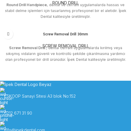
ROUND DRILL
Round Drill Handpiece
, dental ve cerrahi uygulamalarda hassas ve
stabil delme işlemleri için tasarlanmış profesyonel bir el aletidir. İpek
Dental kalitesiyle üretilmiştir.
Screw Removal Drill 30mm
SCREW REMOVAL DRILL
Screw Removal Drill
, dental cerrahi uygulamalarda kırılmış veya
sıkışmış vidaların güvenli ve kontrollü şekilde çıkarılmasına yardımcı
olan profesyonel bir drill ürünüdür. İpek Dental kalitesiyle üretilmiştir.
ESKOOP Sanayi Sitesi A3 blok No:152
0212 671 31 90
info@ipekdental.com