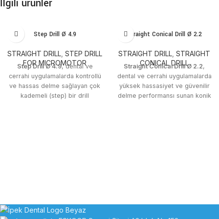
İlgili ürünler
Step Drill Ø 4.9
Straight Conical Drill Ø 2.2
STRAIGHT DRILL
,
STEP DRILL
STRAIGHT DRILL
,
STRAIGHT
FOR MICROMOTOR
CONICAL DRILL
Step Drill Ø 4.9
, dental ve
Straight Conical Drill Ø 2.2
,
cerrahi uygulamalarda kontrollü
dental ve cerrahi uygulamalarda
ve hassas delme sağlayan çok
yüksek hassasiyet ve güvenilir
kademeli (step) bir drill
delme performansı sunan konik
çözümüdür. İpek Dental
tasarımlı bir drill ürünüdür. İpek
kalitesiyle üretilmiştir.
Dental kalitesiyle üretilmiştir.