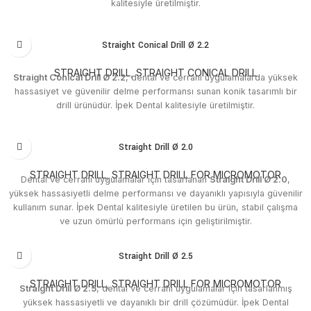
kalitesiyle üretilmiştir.
Straight Conical Drill Ø 2.2
STRAIGHT DRILL
,
STRAIGHT CONICAL DRILL
Straight Conical Drill Ø 2.2
, dental ve cerrahi uygulamalarda yüksek
hassasiyet ve güvenilir delme performansı sunan konik tasarımlı bir
drill ürünüdür. İpek Dental kalitesiyle üretilmiştir.
Straight Drill Ø 2.0
STRAIGHT DRILL
,
STRAIGHT DRILL FOR MICROMOTOR
Dental ve cerrahi uygulamalar için tasarlanan
Straight Drill Ø 2.0
,
yüksek hassasiyetli delme performansı ve dayanıklı yapısıyla güvenilir
kullanım sunar. İpek Dental kalitesiyle üretilen bu ürün, stabil çalışma
ve uzun ömürlü performans için geliştirilmiştir.
Straight Drill Ø 2.5
STRAIGHT DRILL
,
STRAIGHT DRILL FOR MICROMOTOR
Straight Drill Ø 2.5
, dental ve cerrahi uygulamalar için tasarlanmış
yüksek hassasiyetli ve dayanıklı bir drill çözümüdür. İpek Dental