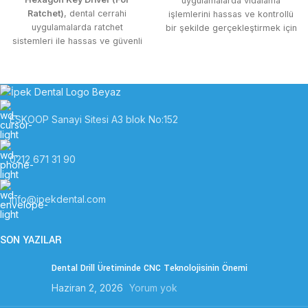
uygulamalarda vidalama
Ratchet)
, dental cerrahi
işlemlerini hassas ve kontrollü
uygulamalarda ratchet
bir şekilde gerçekleştirmek için
sistemleri ile hassas ve güvenli
tasarlanmış güvenilir ve
vidalama sağlamak için
ergonomik bir aletidir. İpek
tasarlanmış yüksek kaliteli
Dental kalitesiyle üretilmiştir.
sürücü aletidir. İpek Dental
kalitesiyle üretilmiştir.
ESKOOP Sanayi Sitesi A3 blok No:152
0212 671 31 90
info@ipekdental.com
SON YAZILAR
Dental Drill Üretiminde CNC Teknolojisinin Önemi
Haziran 2, 2026
Yorum yok