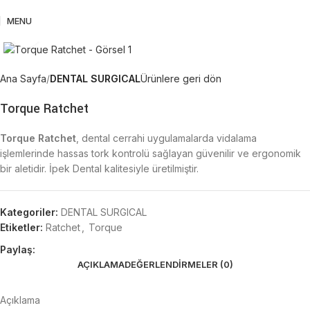
MENU
Büyütmek için tıklayın
Ana Sayfa
DENTAL SURGICAL
Ürünlere geri dön
Torque Ratchet
Torque Ratchet
, dental cerrahi uygulamalarda vidalama
işlemlerinde hassas tork kontrolü sağlayan güvenilir ve ergonomik
bir aletidir. İpek Dental kalitesiyle üretilmiştir.
Kategoriler:
DENTAL SURGICAL
Etiketler:
Ratchet
,
Torque
Paylaş:
AÇIKLAMA
DEĞERLENDIRMELER (0)
Açıklama