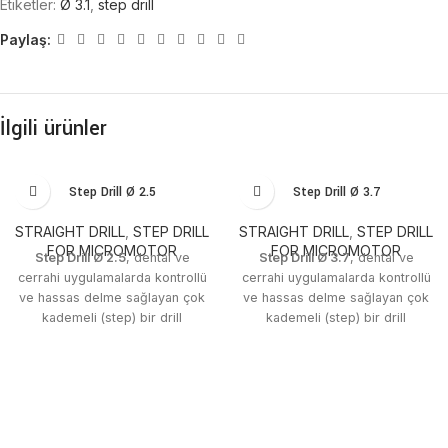
Etiketler:
Ø 3.1
,
step drill
Paylaş:
İlgili ürünler
Step Drill Ø 2.5
Step Drill Ø 3.7
STRAIGHT DRILL
,
STEP DRILL
STRAIGHT DRILL
,
STEP DRILL
FOR MICROMOTOR
FOR MICROMOTOR
Step Drill Ø 2.5
, dental ve
Step Drill Ø 3.7
, dental ve
cerrahi uygulamalarda kontrollü
cerrahi uygulamalarda kontrollü
ve hassas delme sağlayan çok
ve hassas delme sağlayan çok
kademeli (step) bir drill
kademeli (step) bir drill
çözümüdür. İpek Dental
çözümüdür. İpek Dental
kalitesiyle üretilmiştir.
kalitesiyle üretilmiştir.