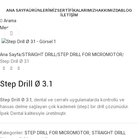
ANA SAYFA
ÜRÜNLERIMIZ
SERTIFIKALARIMIZ
HAKKIMIZDA
BLOG
İLETIŞIM
Arama
Menu
Büyütmek için tıklayın
Ana Sayfa
STRAIGHT DRILL
STEP DRILL FOR MICROMOTOR
Step Drill Ø 3.1
Step Drill Ø 3.1
Step Drill Ø 3.1
, dental ve cerrahi uygulamalarda kontrollü ve
hassas delme sağlayan çok kademeli (step) bir drill çözümüdür.
İpek Dental kalitesiyle üretilmiştir.
Kategoriler:
STEP DRILL FOR MICROMOTOR
,
STRAIGHT DRILL