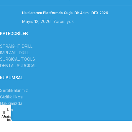
Uluslararası Platformda Güçlü Bir Adım: IDEX 2026
Mayıs 12, 2026
Yorum yok
KATEGORİLER
STRAIGHT DRILL
IMPLANT DRILL
SURGICAL TOOLS
DENTAL SURGICAL
KURUMSAL
Sertifikalarımız
Gizlilik İlkesi
Hakkımızda
İletişim
Anasayfa
Ürünler
İletişim
MENÜ