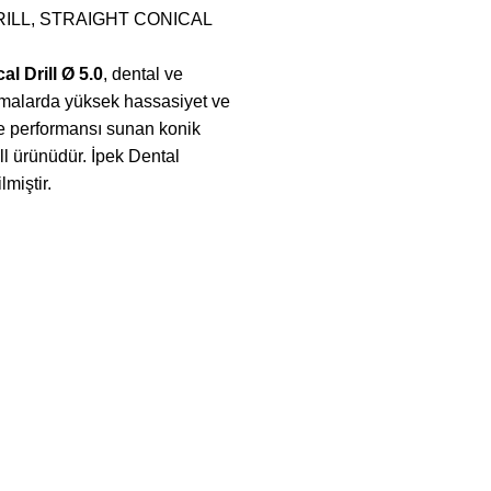
ILL
,
STRAIGHT CONICAL
al Drill Ø 5.0
, dental ve
amalarda yüksek hassasiyet ve
e performansı sunan konik
rill ürünüdür. İpek Dental
lmiştir.
R
KATEGORİLER
STRAIGHT DRILL
retiminde CNC Teknolojisinin
IMPLANT DRILL
SURGICAL TOOLS
DENTAL SURGICAL
26
Yorum yok
latformda Güçlü Bir Adım: