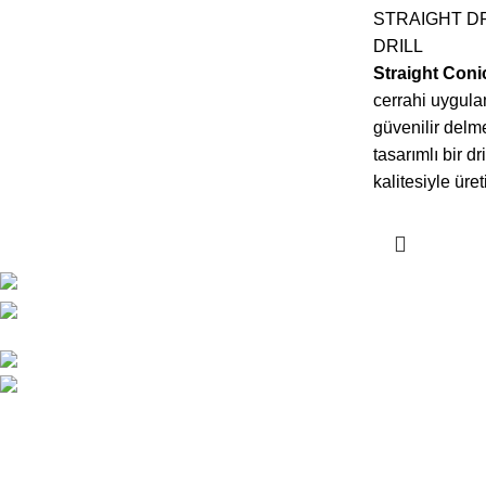
STRAIGHT DR
DRILL
Straight Conic
cerrahi uygul
güvenilir delm
tasarımlı bir d
kalitesiyle üreti
SON YAZILA
ESKOOP Sanayi Sitesi A3 blok
No:152
Dental Drill Ü
0212 671 31 90
Önemi
info@ipekdental.com
Haziran 2, 20
Uluslararası P