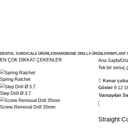
Ø 5.0
Kategoriler
DENTAL SURGICAL
6 ÜRÜNLER
HARDBONE DRILL
4 ÜRÜNLER
IMPLANT 
EN ÇOK DİKKAT ÇEKENLER
Ana Sayfa
Ürü
Tek bir sonuç g
Spring Ratchet
Kenar çubu
Göster
9
12
1
Step Drill Ø 3.7
Screw Removal Drill 35mm
Straight Co