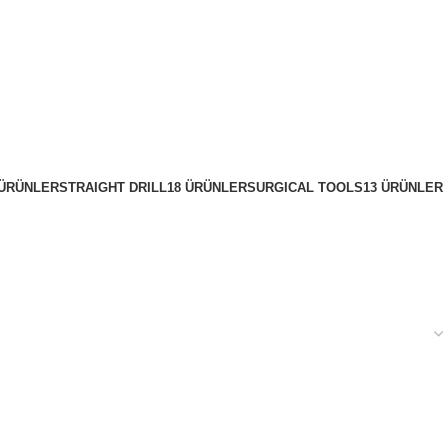
 ÜRÜNLER
STRAIGHT DRILL
18 ÜRÜNLER
SURGICAL TOOLS
13 ÜRÜNLER