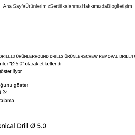
Ana Sayfa
Ürünlerimiz
Sertifikalarımız
Hakkımızda
Blog
İletişim
DRILL
13 ÜRÜNLER
ROUND DRILL
2 ÜRÜNLER
SCREW REMOVAL DRILL
4
nler “Ø 5.0” olarak etiketlendi
österiliyor
ğunu göster
8
24
nical Drill Ø 5.0