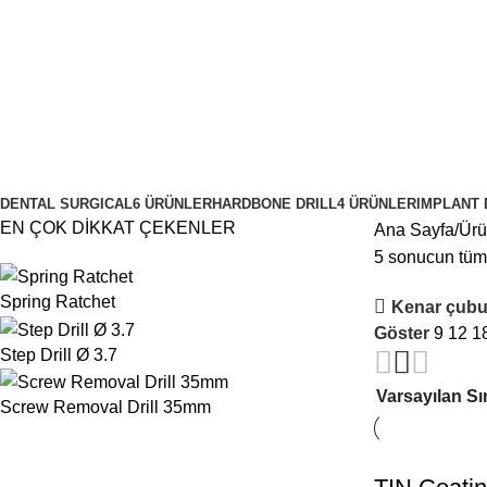
TIN Coating Drill
Kategoriler
DENTAL SURGICAL
6 ÜRÜNLER
HARDBONE DRILL
4 ÜRÜNLER
IMPLANT 
EN ÇOK DİKKAT ÇEKENLER
Ana Sayfa
Ürü
5 sonucun tümü
Spring Ratchet
Kenar çubu
Göster
9
12
1
Step Drill Ø 3.7
Screw Removal Drill 35mm