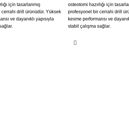
lığı için tasarlanmış
osteotomi hazırlığı için tasarl
 cerrahi drill ürünüdür. Yüksek
profesyonel bir cerrahi drill 
nsı ve dayanıklı yapısıyla
kesme performansı ve dayanıkl
sağlar.
stabil çalışma sağlar.
R
KATEGORİLER
STRAIGHT DRILL
retiminde CNC Teknolojisinin
IMPLANT DRILL
SURGICAL TOOLS
DENTAL SURGICAL
26
Yorum yok
latformda Güçlü Bir Adım:
6
Yorum yok