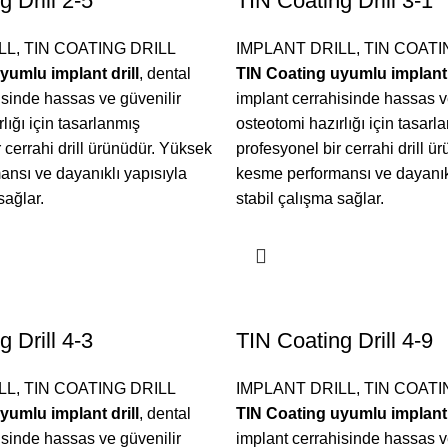
 Drill 2-5
TIN Coating Drill 3-1
LL
,
TIN COATING DRILL
IMPLANT DRILL
,
TIN COATI
yumlu implant drill
, dental
TIN Coating uyumlu implant 
isinde hassas ve güvenilir
implant cerrahisinde hassas v
lığı için tasarlanmış
osteotomi hazırlığı için tasarl
 cerrahi drill ürünüdür. Yüksek
profesyonel bir cerrahi drill 
nsı ve dayanıklı yapısıyla
kesme performansı ve dayanıkl
sağlar.
stabil çalışma sağlar.
 Drill 4-3
TIN Coating Drill 4-9
LL
,
TIN COATING DRILL
IMPLANT DRILL
,
TIN COATI
yumlu implant drill
, dental
TIN Coating uyumlu implant 
isinde hassas ve güvenilir
implant cerrahisinde hassas v