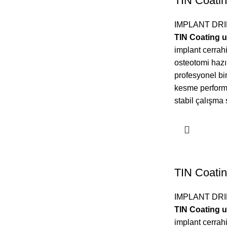
TIN Coating
IMPLANT DRI
TIN Coating u
implant cerrah
osteotomi hazır
profesyonel bir
kesme performa
stabil çalışma 
TIN Coating
IMPLANT DRI
TIN Coating u
implant cerrah