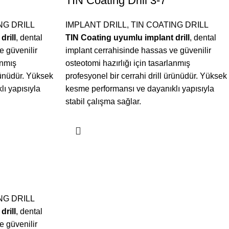
TIN Coating Drill 3-7
NG DRILL
IMPLANT DRILL
,
TIN COATING DRILL
drill
, dental
TIN Coating uyumlu implant drill
, dental
e güvenilir
implant cerrahisinde hassas ve güvenilir
anmış
osteotomi hazırlığı için tasarlanmış
ürünüdür. Yüksek
profesyonel bir cerrahi drill ürünüdür. Yüksek
ı yapısıyla
kesme performansı ve dayanıklı yapısıyla
stabil çalışma sağlar.
NG DRILL
drill
, dental
e güvenilir