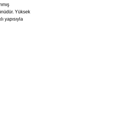
anmış
ürünüdür. Yüksek
ı yapısıyla
KURUMSAL
MENÜ
Sertifikalarımız
Ana Sayfa
Gizlilik İlkesi
Ürünlerimiz
Hakkımızda
Blog
İletişim