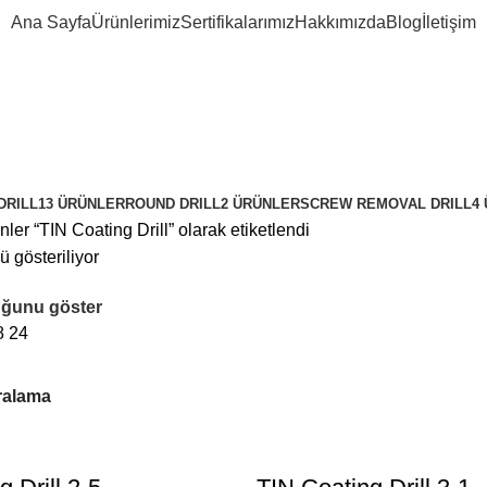
Ana Sayfa
Ürünlerimiz
Sertifikalarımız
Hakkımızda
Blog
İletişim
DRILL
13 ÜRÜNLER
ROUND DRILL
2 ÜRÜNLER
SCREW REMOVAL DRILL
4
nler “TIN Coating Drill” olarak etiketlendi
 gösteriliyor
ğunu göster
8
24