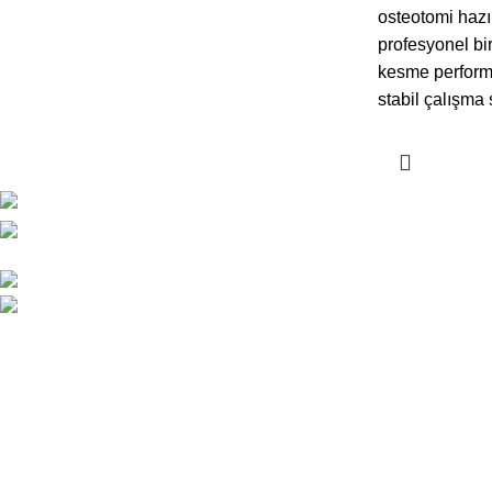
osteotomi hazır
profesyonel bir
kesme performa
stabil çalışma 
SON YAZILA
ESKOOP Sanayi Sitesi A3 blok
No:152
Dental Drill Ü
0212 671 31 90
Önemi
info@ipekdental.com
Haziran 2, 20
Uluslararası P
IDEX 2026
Mayıs 12, 202