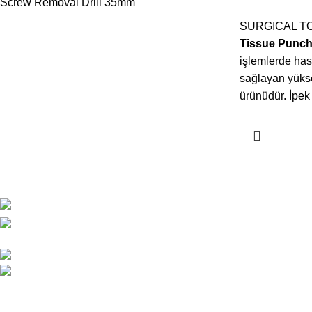
Screw Removal Drill 35mm
SURGICAL T
Tissue Punch 
işlemlerde has
sağlayan yüksek
ürünüdür. İpek 
SON YAZILA
ESKOOP Sanayi Sitesi A3 blok
No:152
Dental Drill Ü
0212 671 31 90
Önemi
info@ipekdental.com
Haziran 2, 20