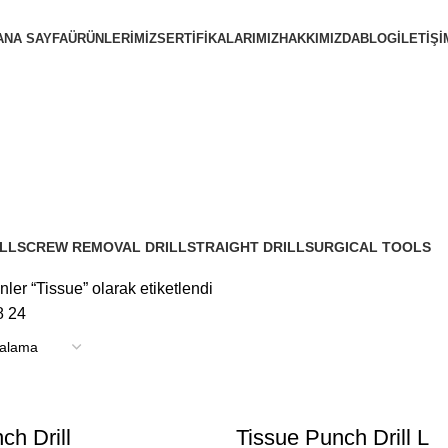
ANA SAYFA
ÜRÜNLERIMIZ
SERTIFIKALARIMIZ
HAKKIMIZDA
BLOG
İLETIŞI
LL
SCREW REMOVAL DRILL
STRAIGHT DRILL
SURGICAL TOOLS
4 Ürünler
18 Ürünler
13 Ürünler
nler “Tissue” olarak etiketlendi
8
24
ch Drill
Tissue Punch Drill L