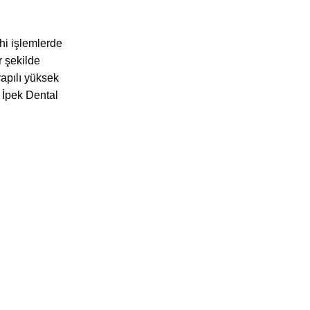
ahi işlemlerde
r şekilde
apılı yüksek
. İpek Dental
KURUMSAL
MENÜ
Sertifikalarımız
Ana Sayfa
Gizlilik İlkesi
Ürünlerimiz
Hakkımızda
Blog
İletişim