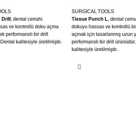
OOLS
SURGICAL TOOLS
Drill
, dental cerrahi
Tissue Punch L
, dental cerr
sas ve kontrollü doku açma
dokuyu hassas ve kontrollü bi
 performanslı bir drill
açmak için tasarlanmış uzun y
Dental kalitesiyle üretilmiştir.
performanslı bir drill ürünüdür
kalitesiyle üretilmiştir.
R
KATEGORİLER
STRAIGHT DRILL
retiminde CNC Teknolojisinin
IMPLANT DRILL
SURGICAL TOOLS
DENTAL SURGICAL
26
Yorum yok