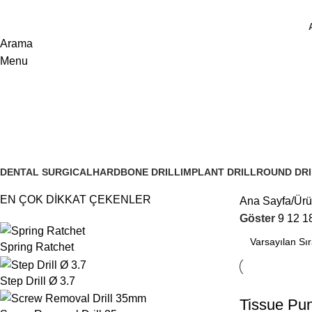
Arama
Menu
Tissue
DENTAL SURGICAL
HARDBONE DRILL
IMPLANT DRILL
ROUND DRI
6 Ürünler
4 Ürünler
13 Ürünler
2 Ürünler
EN ÇOK DİKKAT ÇEKENLER
Ana Sayfa
Ürü
Göster
9
12
1
Spring Ratchet
Step Drill Ø 3.7
Tissue Pun