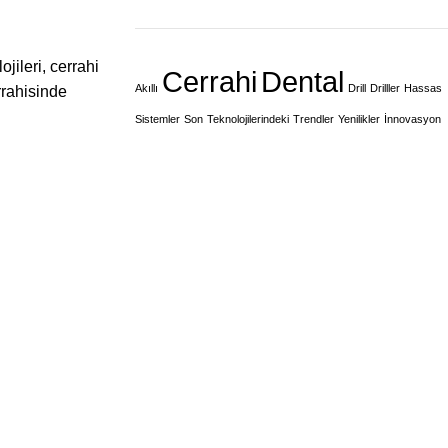
ojileri, cerrahi
Cerrahi
Dental
Akıllı
Drill
Drilller
Hassas
rrahisinde
Sistemler
Son
Teknolojilerindeki
Trendler
Yenilikler
İnnovasyon