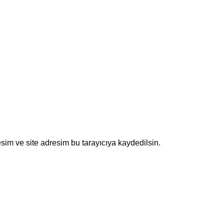
sim ve site adresim bu tarayıcıya kaydedilsin.
R
KATEGORİLER
STRAIGHT DRILL
retiminde CNC Teknolojisinin