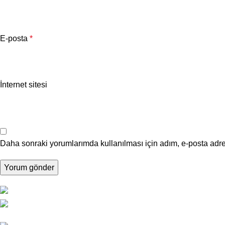
E-posta
*
İnternet sitesi
Daha sonraki yorumlarımda kullanılması için adım, e-posta adre
SON YAZILA
ESKOOP Sanayi Sitesi A3 blok
No:152
Dental Drill Ü