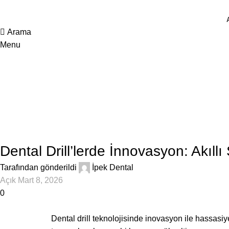
Arama
Menu
BLOG
Dental Drill’lerde İnnovasyon: Akıll
Tarafından gönderildi
İpek Dental
Açık Mart 8, 2026
0
Dental drill teknolojisinde inovasyon ile hassasiyet 