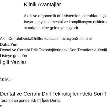
Klinik Avantajlar
Akıllı ve ergonomik drill sistemleri, cerrahların işl
başarının yükselmesini ve komplikasyon riskinin a
standart haline gelmeye başladı.
Akıllı
Cerrahi
Dental
Drilller
Hassas
İnnovasyon
Sistemler
Daha Yeni
Dental ve Cerrahi Drill Teknolojilerindeki Son Trendler ve Yenili
Listeye geri dön
İlgili Yazılar
10
Mar
BLOG
Dental ve Cerrahi Drill Teknolojilerindeki Son T
Tarafından gönderildi
İpek Dental
0