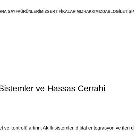
ANA SAYFA
ÜRÜNLERIMIZ
SERTIFIKALARIMIZ
HAKKIMIZDA
BLOG
İLETIŞI
Blog
Anasayfa
Blog
ı Sistemler ve Hassas Cerrahi
ve kontrolü artırın. Akıllı sistemler, dijital entegrasyon ve ileri dr